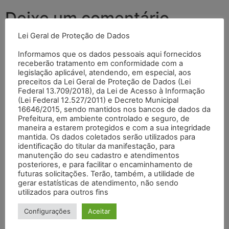
Deixe um comentário
Lei Geral de Proteção de Dados
O seu endereço de e-mail não será publicado.
Campos
Informamos que os dados pessoais aqui fornecidos
obrigatórios são marcados com
*
receberão tratamento em conformidade com a
legislação aplicável, atendendo, em especial, aos
Comentário
*
preceitos da Lei Geral de Proteção de Dados (Lei
Federal 13.709/2018), da Lei de Acesso à Informação
(Lei Federal 12.527/2011) e Decreto Municipal
16646/2015, sendo mantidos nos bancos de dados da
Prefeitura, em ambiente controlado e seguro, de
maneira a estarem protegidos e com a sua integridade
mantida. Os dados coletados serão utilizados para
identificação do titular da manifestação, para
manutenção do seu cadastro e atendimentos
posteriores, e para facilitar o encaminhamento de
futuras solicitações. Terão, também, a utilidade de
gerar estatísticas de atendimento, não sendo
utilizados para outros fins
Nome
*
Configurações
Aceitar