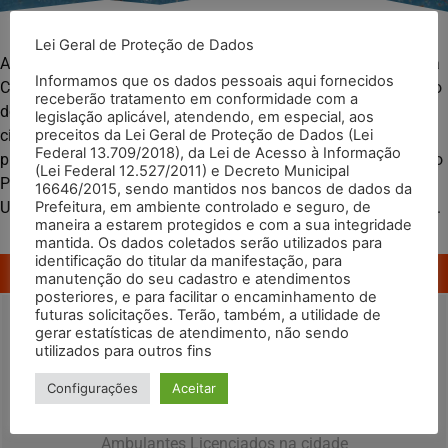
Lei Geral de Proteção de Dados
A Fiscalização do Comércio Informal é de responsabilidade da
Informamos que os dados pessoais aqui fornecidos
CRAISA. São realizadas diariamente operações de fiscalização
receberão tratamento em conformidade com a
do comércio ilegal. Os ambulantes são alocados em áreas da
legislação aplicável, atendendo, em especial, aos
preceitos da Lei Geral de Proteção de Dados (Lei
cidade predefinidas pelo setor técnico, conforme condições
Federal 13.709/2018), da Lei de Acesso à Informação
previstas na Lei 7441/1996, que rege o Comércio Informal e do
(Lei Federal 12.527/2011) e Decreto Municipal
Plano Diretor do Município, pela Lei 8.836/2006 que trata do
16646/2015, sendo mantidos nos bancos de dados da
Prefeitura, em ambiente controlado e seguro, de
Uso, Ocupação e Parcelamento do solo da Macrozona Urbana.
maneira a estarem protegidos e com a sua integridade
mantida. Os dados coletados serão utilizados para
identificação do titular da manifestação, para
Você Sabia?
manutenção do seu cadastro e atendimentos
posteriores, e para facilitar o encaminhamento de
futuras solicitações. Terão, também, a utilidade de
gerar estatísticas de atendimento, não sendo
utilizados para outros fins
Configurações
Aceitar
491
Ambulantes Licenciados na cidade