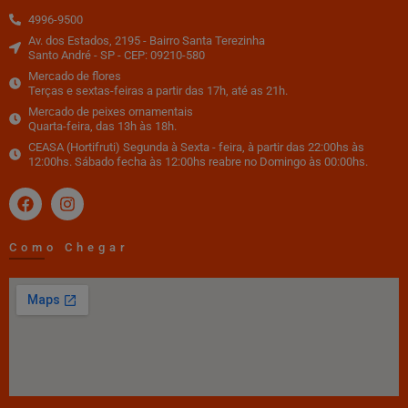
4996-9500
Av. dos Estados, 2195 - Bairro Santa Terezinha
Santo André - SP - CEP: 09210-580
Mercado de flores
Terças e sextas-feiras a partir das 17h, até as 21h.
Mercado de peixes ornamentais
Quarta-feira, das 13h às 18h.
CEASA (Hortifruti) Segunda à Sexta - feira, à partir das 22:00hs às
12:00hs. Sábado fecha às 12:00hs reabre no Domingo às 00:00hs.
Como Chegar