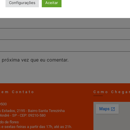
Configurações
Aceitar
 próxima vez que eu comentar.
 em Contato
Como Chega
9500
s Estados, 2195 - Bairro Santa Terezinha
André - SP - CEP: 09210-580
o de flores
 e sextas-feiras a partir das 17h, até as 21h.