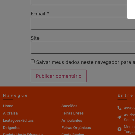
E-mail
*
Site
Salvar meus dados neste navegador para a
Navegue
Entre
Home
Sacolões
4996-
A Craisa
Feiras Livres
Av. do
Santo 
Licitações/Editais
Ambulantes
Mercad
Dirigentes
Feiras Orgânicas
Terças
Projeto Horta Educativa
Cesta Básica