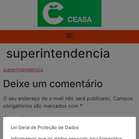
superintendencia
superintendencia
Deixe um comentário
O seu endereço de e-mail não será publicado.
Campos
obrigatórios são marcados com
*
Comentário
*
Lei Geral de Proteção de Dados
Informamos que os dados pessoais aqui fornecidos