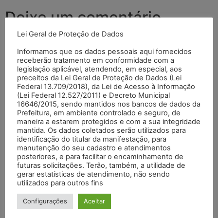
Deixe um comentário
Lei Geral de Proteção de Dados
O seu endereço de e-mail não será publicado.
Campos
Informamos que os dados pessoais aqui fornecidos
obrigatórios são marcados com
*
receberão tratamento em conformidade com a
legislação aplicável, atendendo, em especial, aos
Comentário
*
preceitos da Lei Geral de Proteção de Dados (Lei
Federal 13.709/2018), da Lei de Acesso à Informação
(Lei Federal 12.527/2011) e Decreto Municipal
16646/2015, sendo mantidos nos bancos de dados da
Prefeitura, em ambiente controlado e seguro, de
maneira a estarem protegidos e com a sua integridade
mantida. Os dados coletados serão utilizados para
identificação do titular da manifestação, para
manutenção do seu cadastro e atendimentos
posteriores, e para facilitar o encaminhamento de
futuras solicitações. Terão, também, a utilidade de
gerar estatísticas de atendimento, não sendo
utilizados para outros fins
Nome
*
Configurações
Aceitar