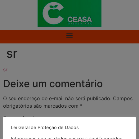
sr
sr
Deixe um comentário
O seu endereço de e-mail não será publicado.
Campos
obrigatórios são marcados com
*
Comentário
*
Lei Geral de Proteção de Dados
Informamos que os dados pessoais aqui fornecidos