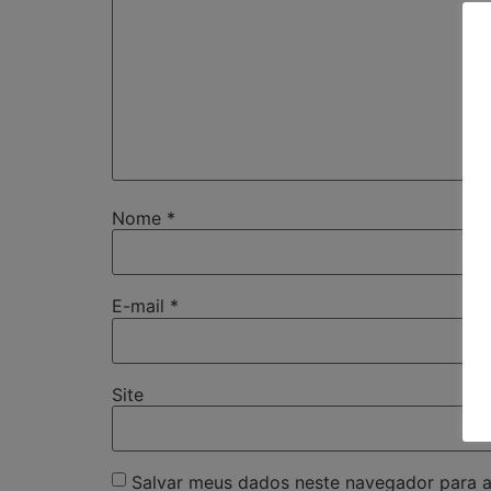
Nome
*
E-mail
*
Site
Salvar meus dados neste navegador para a