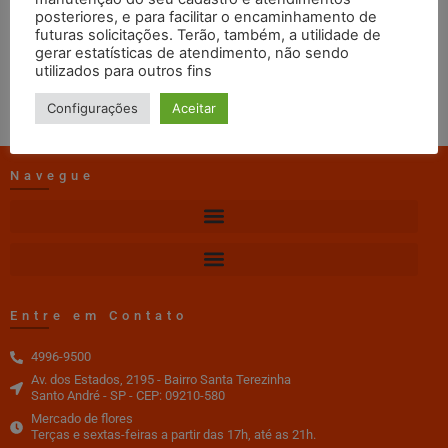
posteriores, e para facilitar o encaminhamento de
web master
10/04/2021
14:25
futuras solicitações. Terão, também, a utilidade de
gerar estatísticas de atendimento, não sendo
DOWNLOAD
utilizados para outros fins
Configurações
Aceitar
Navegue
Entre em Contato
4996-9500
Av. dos Estados, 2195 - Bairro Santa Terezinha
Santo André - SP - CEP: 09210-580
Mercado de flores
Terças e sextas-feiras a partir das 17h, até as 21h.