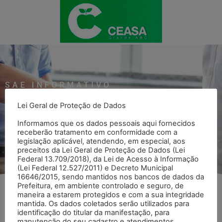
SAE INFORMATIVO
Veja todos os informativos SAE
Lei Geral de Proteção de Dados
Informamos que os dados pessoais aqui fornecidos
Voltar para página SAE Informativo
receberão tratamento em conformidade com a
legislação aplicável, atendendo, em especial, aos
preceitos da Lei Geral de Proteção de Dados (Lei
Federal 13.709/2018), da Lei de Acesso à Informação
(Lei Federal 12.527/2011) e Decreto Municipal
16646/2015, sendo mantidos nos bancos de dados da
Prefeitura, em ambiente controlado e seguro, de
maneira a estarem protegidos e com a sua integridade
Abril
mantida. Os dados coletados serão utilizados para
identificação do titular da manifestação, para
manutenção do seu cadastro e atendimentos