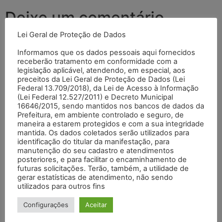
Deixe um comentário
Lei Geral de Proteção de Dados
O seu endereço de e-mail não será publicado.
Campos
Informamos que os dados pessoais aqui fornecidos
obrigatórios são marcados com
*
receberão tratamento em conformidade com a
legislação aplicável, atendendo, em especial, aos
Comentário
*
preceitos da Lei Geral de Proteção de Dados (Lei
Federal 13.709/2018), da Lei de Acesso à Informação
(Lei Federal 12.527/2011) e Decreto Municipal
16646/2015, sendo mantidos nos bancos de dados da
Prefeitura, em ambiente controlado e seguro, de
maneira a estarem protegidos e com a sua integridade
mantida. Os dados coletados serão utilizados para
identificação do titular da manifestação, para
manutenção do seu cadastro e atendimentos
posteriores, e para facilitar o encaminhamento de
futuras solicitações. Terão, também, a utilidade de
gerar estatísticas de atendimento, não sendo
utilizados para outros fins
Nome
*
Configurações
Aceitar