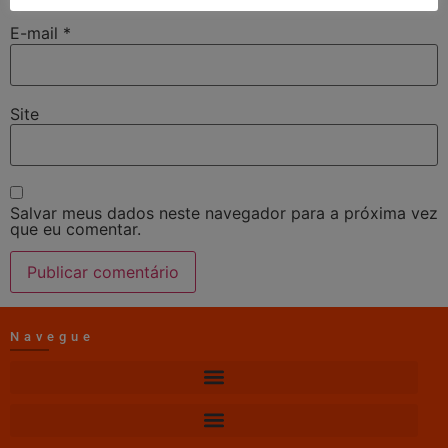
E-mail
*
Site
Salvar meus dados neste navegador para a próxima vez
que eu comentar.
Navegue