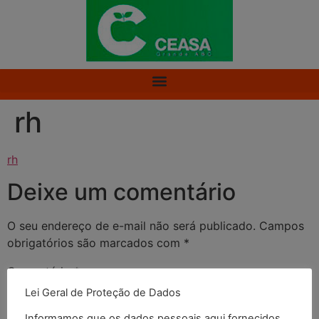
rh
rh
Deixe um comentário
O seu endereço de e-mail não será publicado.
Campos
obrigatórios são marcados com
*
Comentário
*
Lei Geral de Proteção de Dados
Informamos que os dados pessoais aqui fornecidos