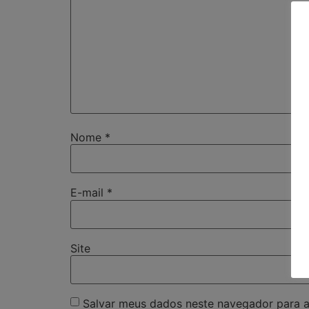
Nome
*
E-mail
*
Site
Salvar meus dados neste navegador para a