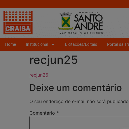
Home
Institucional
Licitações/Editais
Portal da T
recjun25
recjun25
Deixe um comentário
O seu endereço de e-mail não será publicado
Comentário
*