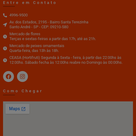
Entre em Contato
4996-9500
Av. dos Estados, 2195 - Bairro Santa Terezinha
Santo André - SP - CEP: 09210-580
Mercado de flores
Terças e sextas-feiras a partir das 17h, até as 21h.
Mercado de peixes ornamentais
Quarta-feira, das 13h às 18h.
CEASA (Hortifruti) Segunda à Sexta - feira, à partir das 22:00hs às
12:00hs. Sábado fecha às 12:00hs reabre no Domingo às 00:00hs.
Como Chegar