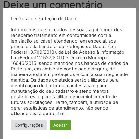
Deixe um comentário
Lei Geral de Proteção de Dados
O seu endereço de e-mail não será publicado.
Campos
obrigatórios são marcados com
*
Informamos que os dados pessoais aqui fornecidos
receberão tratamento em conformidade com a
Comentário
*
legislação aplicável, atendendo, em especial, aos
preceitos da Lei Geral de Proteção de Dados (Lei
Federal 13.709/2018), da Lei de Acesso à Informação
(Lei Federal 12.527/2011) e Decreto Municipal
16646/2015, sendo mantidos nos bancos de dados da
Prefeitura, em ambiente controlado e seguro, de
maneira a estarem protegidos e com a sua integridade
mantida. Os dados coletados serão utilizados para
identificação do titular da manifestação, para
manutenção do seu cadastro e atendimentos
posteriores, e para facilitar o encaminhamento de
futuras solicitações. Terão, também, a utilidade de
gerar estatísticas de atendimento, não sendo
utilizados para outros fins
Nome
*
Configurações
Aceitar