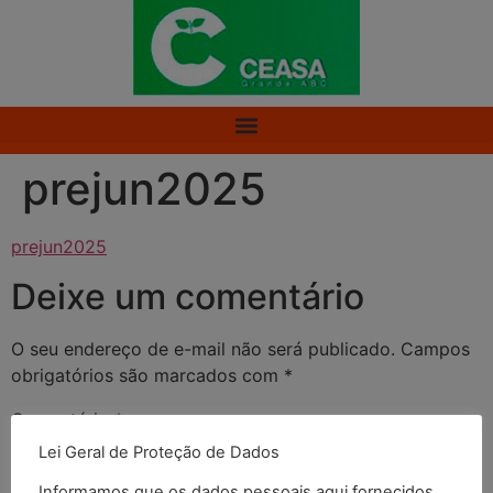
prejun2025
prejun2025
Deixe um comentário
O seu endereço de e-mail não será publicado.
Campos
obrigatórios são marcados com
*
Comentário
*
Lei Geral de Proteção de Dados
Informamos que os dados pessoais aqui fornecidos