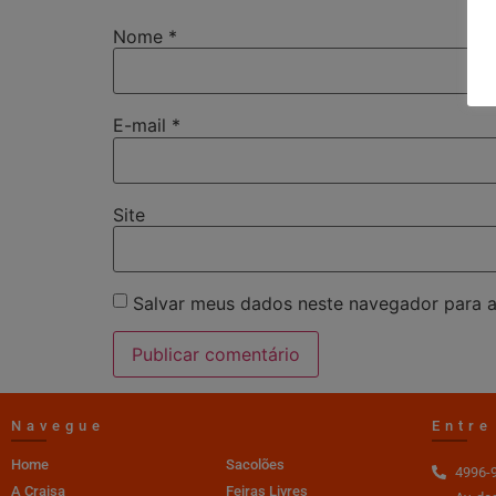
Nome
*
E-mail
*
Site
Salvar meus dados neste navegador para a
Navegue
Entre
Home
Sacolões
4996-
A Craisa
Feiras Livres