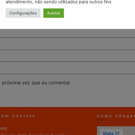
atendimento, não sendo utilizados para outros fins
Configurações
Aceitar
 próxima vez que eu comentar.
 em Contato
Como Chega
9500