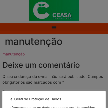
manutenção
manutenção
Deixe um comentário
O seu endereço de e-mail não será publicado.
Campos
obrigatórios são marcados com
*
Comentário
*
Lei Geral de Proteção de Dados
Informamos que os dados pessoais aqui fornecidos