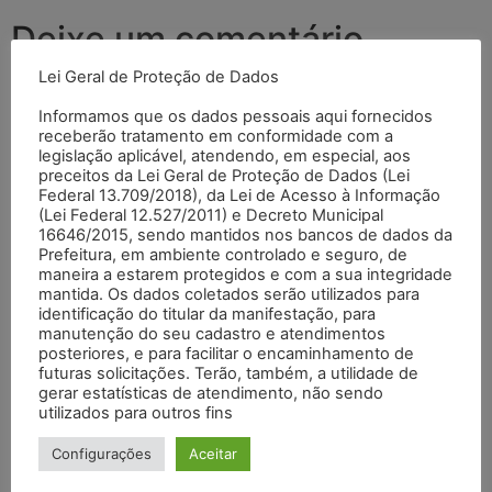
Deixe um comentário
Lei Geral de Proteção de Dados
O seu endereço de e-mail não será publicado.
Campos
Informamos que os dados pessoais aqui fornecidos
obrigatórios são marcados com
*
receberão tratamento em conformidade com a
legislação aplicável, atendendo, em especial, aos
Comentário
*
preceitos da Lei Geral de Proteção de Dados (Lei
Federal 13.709/2018), da Lei de Acesso à Informação
(Lei Federal 12.527/2011) e Decreto Municipal
16646/2015, sendo mantidos nos bancos de dados da
Prefeitura, em ambiente controlado e seguro, de
maneira a estarem protegidos e com a sua integridade
mantida. Os dados coletados serão utilizados para
identificação do titular da manifestação, para
manutenção do seu cadastro e atendimentos
posteriores, e para facilitar o encaminhamento de
futuras solicitações. Terão, também, a utilidade de
gerar estatísticas de atendimento, não sendo
utilizados para outros fins
Nome
*
Configurações
Aceitar