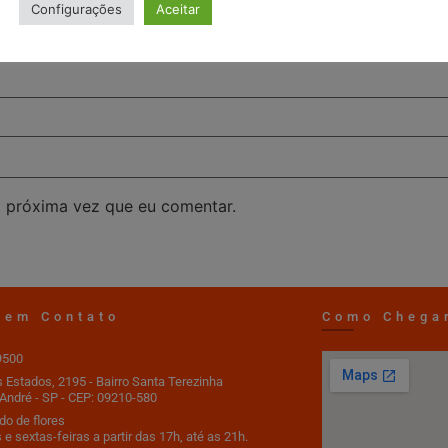
Configurações
Aceitar
 próxima vez que eu comentar.
 em Contato
Como Chega
9500
s Estados, 2195 - Bairro Santa Terezinha
André - SP - CEP: 09210-580
o de flores
 e sextas-feiras a partir das 17h, até as 21h.