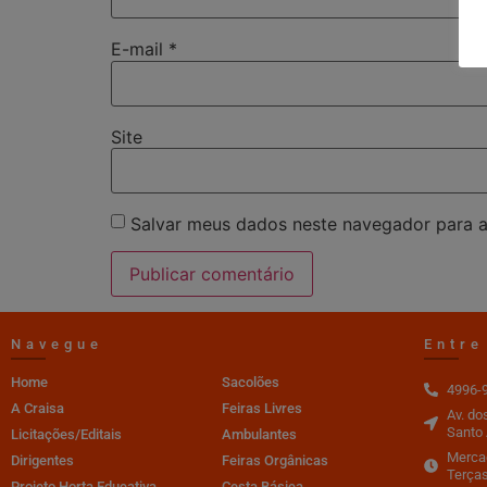
E-mail
*
Site
Salvar meus dados neste navegador para a
Navegue
Entre
Home
Sacolões
4996-
A Craisa
Feiras Livres
Av. do
Santo 
Licitações/Editais
Ambulantes
Mercad
Dirigentes
Feiras Orgânicas
Terças
Projeto Horta Educativa
Cesta Básica