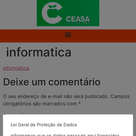
informatica
informatica
Deixe um comentário
O seu endereço de e-mail não será publicado.
Campos
obrigatórios são marcados com
*
Comentário
*
Lei Geral de Proteção de Dados
Informamos que os dados pessoais aqui fornecidos