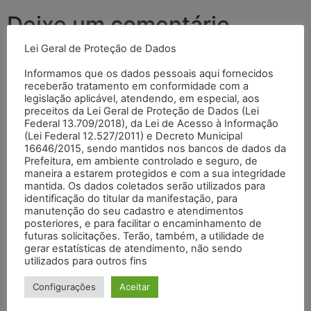
Deixe um comentário
Lei Geral de Proteção de Dados
O seu endereço de e-mail não será publicado.
Campos
Informamos que os dados pessoais aqui fornecidos
obrigatórios são marcados com
*
receberão tratamento em conformidade com a
legislação aplicável, atendendo, em especial, aos
Comentário
*
preceitos da Lei Geral de Proteção de Dados (Lei
Federal 13.709/2018), da Lei de Acesso à Informação
(Lei Federal 12.527/2011) e Decreto Municipal
16646/2015, sendo mantidos nos bancos de dados da
Prefeitura, em ambiente controlado e seguro, de
maneira a estarem protegidos e com a sua integridade
mantida. Os dados coletados serão utilizados para
identificação do titular da manifestação, para
manutenção do seu cadastro e atendimentos
posteriores, e para facilitar o encaminhamento de
futuras solicitações. Terão, também, a utilidade de
gerar estatísticas de atendimento, não sendo
utilizados para outros fins
Nome
*
Configurações
Aceitar