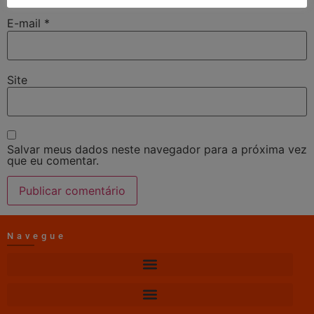
E-mail
*
Site
Salvar meus dados neste navegador para a próxima vez
que eu comentar.
Navegue