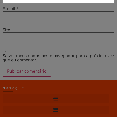
E-mail
*
Site
Salvar meus dados neste navegador para a próxima vez
que eu comentar.
Navegue