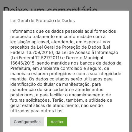
Deixe um comentário
Lei Geral de Proteção de Dados
O seu endereço de e-mail não será publicado.
Campos
Informamos que os dados pessoais aqui fornecidos
obrigatórios são marcados com
*
receberão tratamento em conformidade com a
legislação aplicável, atendendo, em especial, aos
Comentário
*
preceitos da Lei Geral de Proteção de Dados (Lei
Federal 13.709/2018), da Lei de Acesso à Informação
(Lei Federal 12.527/2011) e Decreto Municipal
16646/2015, sendo mantidos nos bancos de dados da
Prefeitura, em ambiente controlado e seguro, de
maneira a estarem protegidos e com a sua integridade
mantida. Os dados coletados serão utilizados para
identificação do titular da manifestação, para
manutenção do seu cadastro e atendimentos
posteriores, e para facilitar o encaminhamento de
futuras solicitações. Terão, também, a utilidade de
gerar estatísticas de atendimento, não sendo
utilizados para outros fins
Nome
*
Configurações
Aceitar