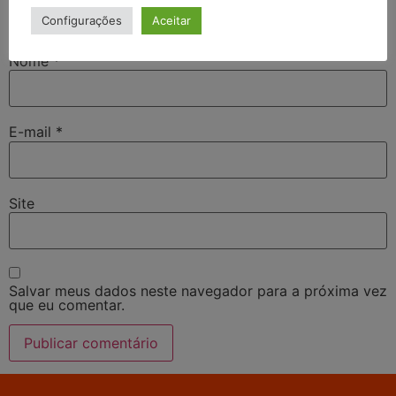
Configurações
Aceitar
Nome
*
E-mail
*
Site
Salvar meus dados neste navegador para a próxima vez
que eu comentar.