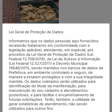
Lei Geral de Proteção de Dados
Deixe um comentário
Informamos que os dados pessoais aqui fornecidos
receberão tratamento em conformidade com a
O seu endereço de e-mail não será publicado.
Campos
legislação aplicável, atendendo, em especial, aos
preceitos da Lei Geral de Proteção de Dados (Lei
obrigatórios são marcados com
*
Federal 13.709/2018), da Lei de Acesso à Informação
(Lei Federal 12.527/2011) e Decreto Municipal
Comentário
*
16646/2015, sendo mantidos nos bancos de dados da
Prefeitura, em ambiente controlado e seguro, de
maneira a estarem protegidos e com a sua integridade
mantida. Os dados coletados serão utilizados para
identificação do titular da manifestação, para
manutenção do seu cadastro e atendimentos
posteriores, e para facilitar o encaminhamento de
futuras solicitações. Terão, também, a utilidade de
gerar estatísticas de atendimento, não sendo
utilizados para outros fins