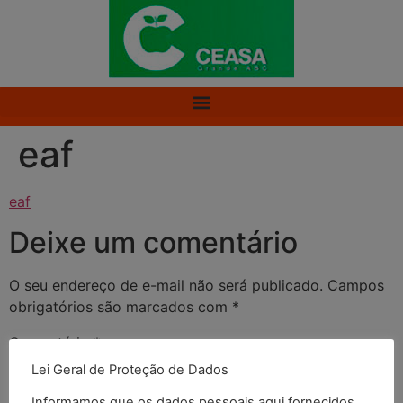
eaf
eaf
Deixe um comentário
O seu endereço de e-mail não será publicado.
Campos
obrigatórios são marcados com
*
Comentário
*
Lei Geral de Proteção de Dados
Informamos que os dados pessoais aqui fornecidos