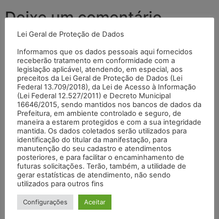
Deixe um comentário
Lei Geral de Proteção de Dados
O seu endereço de e-mail não será publicado.
Campos
Informamos que os dados pessoais aqui fornecidos
obrigatórios são marcados com
*
receberão tratamento em conformidade com a
legislação aplicável, atendendo, em especial, aos
Comentário
*
preceitos da Lei Geral de Proteção de Dados (Lei
Federal 13.709/2018), da Lei de Acesso à Informação
(Lei Federal 12.527/2011) e Decreto Municipal
16646/2015, sendo mantidos nos bancos de dados da
Prefeitura, em ambiente controlado e seguro, de
maneira a estarem protegidos e com a sua integridade
mantida. Os dados coletados serão utilizados para
identificação do titular da manifestação, para
manutenção do seu cadastro e atendimentos
posteriores, e para facilitar o encaminhamento de
futuras solicitações. Terão, também, a utilidade de
gerar estatísticas de atendimento, não sendo
utilizados para outros fins
Nome
*
Configurações
Aceitar