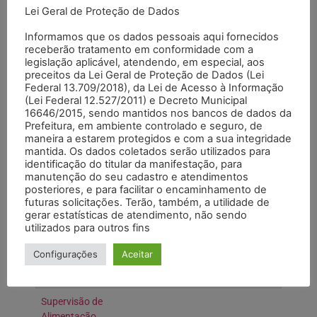
Lei Geral de Proteção de Dados
Coordenação de
Informática
Informamos que os dados pessoais aqui fornecidos
receberão tratamento em conformidade com a
Encarregatura de
legislação aplicável, atendendo, em especial, aos
preceitos da Lei Geral de Proteção de Dados (Lei
Administração
Federal 13.709/2018), da Lei de Acesso à Informação
Financeira
(Lei Federal 12.527/2011) e Decreto Municipal
16646/2015, sendo mantidos nos bancos de dados da
Encarregatura de
Prefeitura, em ambiente controlado e seguro, de
Contabilidade
maneira a estarem protegidos e com a sua integridade
mantida. Os dados coletados serão utilizados para
Supervisão de
identificação do titular da manifestação, para
Compras
manutenção do seu cadastro e atendimentos
posteriores, e para facilitar o encaminhamento de
Supervisão de
futuras solicitações. Terão, também, a utilidade de
Recursos
gerar estatísticas de atendimento, não sendo
Humanos
utilizados para outros fins
SUBTOTAL
Configurações
Aceitar
Supervisão de
Alimentação