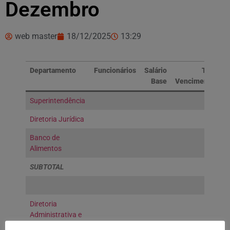
Dezembro
web master
18/12/2025
13:29
Departamento
Funcionários
Salário
Total
Base
Vencimentos
Superintendência
Diretoria Jurídica
Banco de
Alimentos
SUBTOTAL
Diretoria
Administrativa e
Financeira