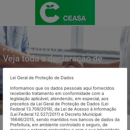
Peças Contábeis
Veja toda a declaração de
Peças Contábeis
Lei Geral de Proteção de Dados
Informamos que os dados pessoais aqui fornecidos
Voltar para página Peças Contábeis
receberão tratamento em conformidade com a
legislação aplicável, atendendo, em especial, aos
preceitos da Lei Geral de Proteção de Dados (Lei
Federal 13.709/2018), da Lei de Acesso à Informação
(Lei Federal 12.527/2011) e Decreto Municipal
16646/2015, sendo mantidos nos bancos de dados da
Prefeitura, em ambiente controlado e seguro, de
maneira a estarem protegidos e com a sua integridade