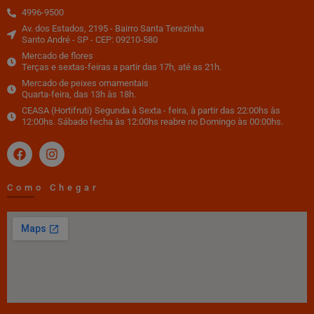
4996-9500
Av. dos Estados, 2195 - Bairro Santa Terezinha
Santo André - SP - CEP: 09210-580
Mercado de flores
Terças e sextas-feiras a partir das 17h, até as 21h.
Mercado de peixes ornamentais
Quarta-feira, das 13h às 18h.
CEASA (Hortifruti) Segunda à Sexta - feira, à partir das 22:00hs às
12:00hs. Sábado fecha às 12:00hs reabre no Domingo às 00:00hs.
Como Chegar