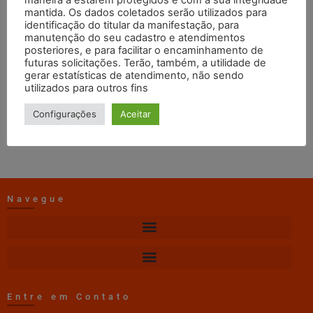
DEMONSTRAÇÕES
mantida. Os dados coletados serão utilizados para
identificação do titular da manifestação, para
FINANCEIRAS 2025
manutenção do seu cadastro e atendimentos
posteriores, e para facilitar o encaminhamento de
futuras solicitações. Terão, também, a utilidade de
gerar estatísticas de atendimento, não sendo
Erica TI Craisa
11/05/2026
14:21
utilizados para outros fins
DOWNLOAD
Configurações
Aceitar
Navegue
Entre em Contato