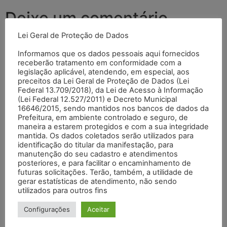
Deixe um comentário
Lei Geral de Proteção de Dados
O seu endereço de e-mail não será publicado.
Campos
Informamos que os dados pessoais aqui fornecidos
obrigatórios são marcados com
*
receberão tratamento em conformidade com a
legislação aplicável, atendendo, em especial, aos
Comentário
*
preceitos da Lei Geral de Proteção de Dados (Lei
Federal 13.709/2018), da Lei de Acesso à Informação
(Lei Federal 12.527/2011) e Decreto Municipal
16646/2015, sendo mantidos nos bancos de dados da
Prefeitura, em ambiente controlado e seguro, de
maneira a estarem protegidos e com a sua integridade
mantida. Os dados coletados serão utilizados para
identificação do titular da manifestação, para
manutenção do seu cadastro e atendimentos
posteriores, e para facilitar o encaminhamento de
futuras solicitações. Terão, também, a utilidade de
gerar estatísticas de atendimento, não sendo
utilizados para outros fins
Nome
*
Configurações
Aceitar