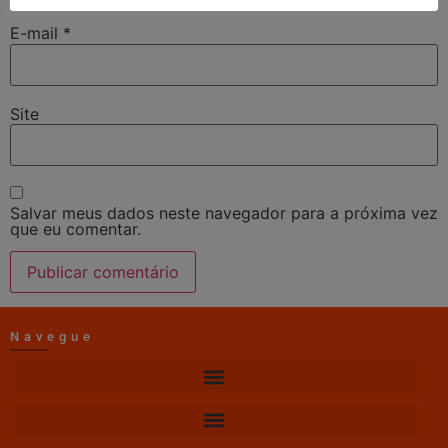
E-mail
*
Site
Salvar meus dados neste navegador para a próxima vez
que eu comentar.
Navegue