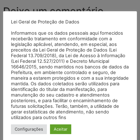
Deixe um comentário
Lei Geral de Proteção de Dados
O seu endereço de e-mail não será publicado.
Campos
Informamos que os dados pessoais aqui fornecidos
obrigatórios são marcados com
*
receberão tratamento em conformidade com a
legislação aplicável, atendendo, em especial, aos
Comentário
*
preceitos da Lei Geral de Proteção de Dados (Lei
Federal 13.709/2018), da Lei de Acesso à Informação
(Lei Federal 12.527/2011) e Decreto Municipal
16646/2015, sendo mantidos nos bancos de dados da
Prefeitura, em ambiente controlado e seguro, de
maneira a estarem protegidos e com a sua integridade
mantida. Os dados coletados serão utilizados para
identificação do titular da manifestação, para
manutenção do seu cadastro e atendimentos
posteriores, e para facilitar o encaminhamento de
futuras solicitações. Terão, também, a utilidade de
gerar estatísticas de atendimento, não sendo
utilizados para outros fins
Nome
*
Configurações
Aceitar