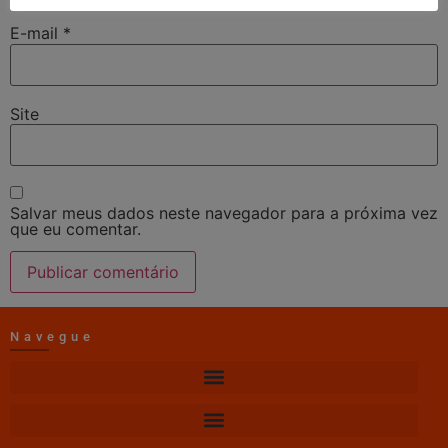
E-mail
*
Site
Salvar meus dados neste navegador para a próxima vez
que eu comentar.
Navegue