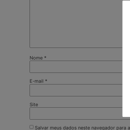
Nome
*
E-mail
*
Site
Salvar meus dados neste navegador para a