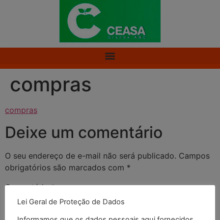
compras
compras
Deixe um comentário
O seu endereço de e-mail não será publicado.
Campos
obrigatórios são marcados com
*
Comentário
*
Lei Geral de Proteção de Dados
Informamos que os dados pessoais aqui fornecidos