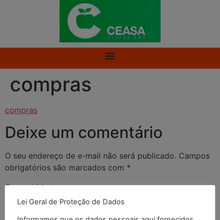
compras
compras
Deixe um comentário
O seu endereço de e-mail não será publicado.
Campos
obrigatórios são marcados com
*
Comentário
*
Lei Geral de Proteção de Dados
Informamos que os dados pessoais aqui fornecidos