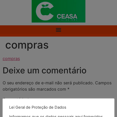
compras
compras
Deixe um comentário
O seu endereço de e-mail não será publicado.
Campos
obrigatórios são marcados com
*
Comentário
*
Lei Geral de Proteção de Dados
Informamos que os dados pessoais aqui fornecidos