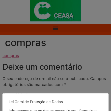
compras
compras
Deixe um comentário
O seu endereço de e-mail não será publicado.
Campos
obrigatórios são marcados com
*
Comentário
*
Lei Geral de Proteção de Dados
Informamos que os dados pessoais aqui fornecidos