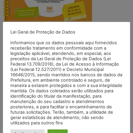
Deixe um comentário
Lei Geral de Proteção de Dados
Informamos que os dados pessoais aqui fornecidos
O seu endereço de e-mail não será publicado.
Campos
receberão tratamento em conformidade com a
legislação aplicável, atendendo, em especial, aos
obrigatórios são marcados com
*
preceitos da Lei Geral de Proteção de Dados (Lei
Federal 13.709/2018), da Lei de Acesso à Informação
Comentário
*
(Lei Federal 12.527/2011) e Decreto Municipal
16646/2015, sendo mantidos nos bancos de dados da
Prefeitura, em ambiente controlado e seguro, de
maneira a estarem protegidos e com a sua integridade
mantida. Os dados coletados serão utilizados para
identificação do titular da manifestação, para
manutenção do seu cadastro e atendimentos
posteriores, e para facilitar o encaminhamento de
futuras solicitações. Terão, também, a utilidade de
gerar estatísticas de atendimento, não sendo
utilizados para outros fins