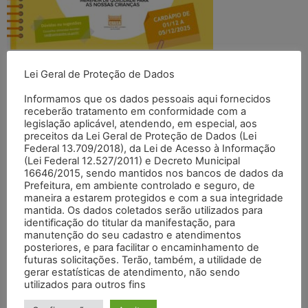
Deixe um comentário
Lei Geral de Proteção de Dados
Informamos que os dados pessoais aqui fornecidos
O seu endereço de e-mail não será publicado.
Campos
receberão tratamento em conformidade com a
legislação aplicável, atendendo, em especial, aos
obrigatórios são marcados com
*
preceitos da Lei Geral de Proteção de Dados (Lei
Federal 13.709/2018), da Lei de Acesso à Informação
Comentário
*
(Lei Federal 12.527/2011) e Decreto Municipal
16646/2015, sendo mantidos nos bancos de dados da
Prefeitura, em ambiente controlado e seguro, de
maneira a estarem protegidos e com a sua integridade
mantida. Os dados coletados serão utilizados para
identificação do titular da manifestação, para
manutenção do seu cadastro e atendimentos
posteriores, e para facilitar o encaminhamento de
futuras solicitações. Terão, também, a utilidade de
gerar estatísticas de atendimento, não sendo
utilizados para outros fins