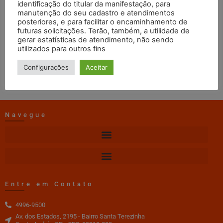
(Berçário)
identificação do titular da manifestação, para
manutenção do seu cadastro e atendimentos
posteriores, e para facilitar o encaminhamento de
futuras solicitações. Terão, também, a utilidade de
AlimentacaoEscolar
29/07/2026
11:48
gerar estatísticas de atendimento, não sendo
utilizados para outros fins
Clique para ver o cardápio
Configurações
Aceitar
Navegue
Entre em Contato
4996-9500
Av. dos Estados, 2195 - Bairro Santa Terezinha