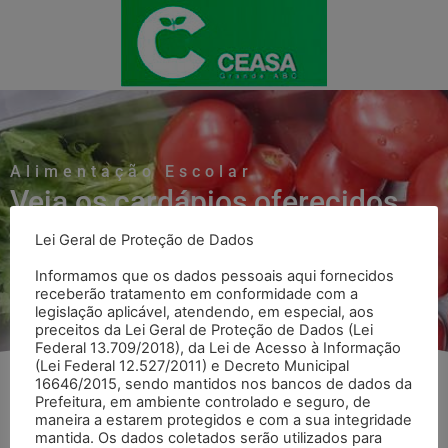
Alimentação Escolar
Veja os cardápios oferecidos
Lei Geral de Proteção de Dados
Voltar para página Alimentação Escolar
Informamos que os dados pessoais aqui fornecidos
receberão tratamento em conformidade com a
legislação aplicável, atendendo, em especial, aos
preceitos da Lei Geral de Proteção de Dados (Lei
Federal 13.709/2018), da Lei de Acesso à Informação
(Lei Federal 12.527/2011) e Decreto Municipal
16646/2015, sendo mantidos nos bancos de dados da
Prefeitura, em ambiente controlado e seguro, de
Cardápio Mensal
maneira a estarem protegidos e com a sua integridade
mantida. Os dados coletados serão utilizados para