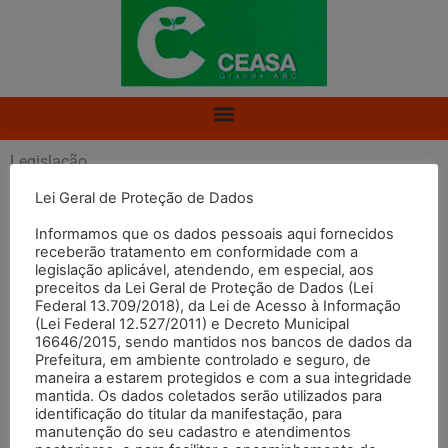
Legislação
Lei Geral de Proteção de Dados
Veja toda a declaração de Legislação
Informamos que os dados pessoais aqui fornecidos
receberão tratamento em conformidade com a
legislação aplicável, atendendo, em especial, aos
preceitos da Lei Geral de Proteção de Dados (Lei
Federal 13.709/2018), da Lei de Acesso à Informação
Voltar para página Legislação
(Lei Federal 12.527/2011) e Decreto Municipal
16646/2015, sendo mantidos nos bancos de dados da
ÚLTIMA VERSÃO DA
Prefeitura, em ambiente controlado e seguro, de
maneira a estarem protegidos e com a sua integridade
LEI DE CRIAÇÃO DA
mantida. Os dados coletados serão utilizados para
identificação do titular da manifestação, para
CRAISA
manutenção do seu cadastro e atendimentos