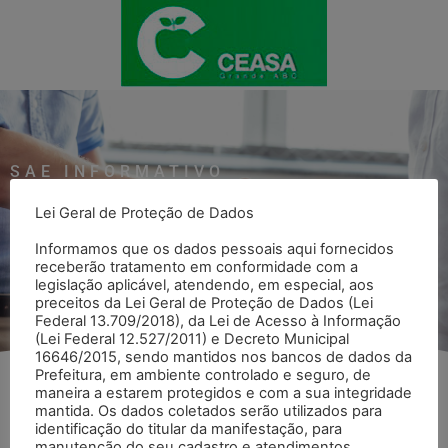
SAE INFORMATIVO
Veja todos os informativos SAE
Lei Geral de Proteção de Dados
Informamos que os dados pessoais aqui fornecidos
Voltar para página SAE Informativo
receberão tratamento em conformidade com a
legislação aplicável, atendendo, em especial, aos
preceitos da Lei Geral de Proteção de Dados (Lei
Federal 13.709/2018), da Lei de Acesso à Informação
(Lei Federal 12.527/2011) e Decreto Municipal
16646/2015, sendo mantidos nos bancos de dados da
Prefeitura, em ambiente controlado e seguro, de
maneira a estarem protegidos e com a sua integridade
Abril
mantida. Os dados coletados serão utilizados para
identificação do titular da manifestação, para
manutenção do seu cadastro e atendimentos