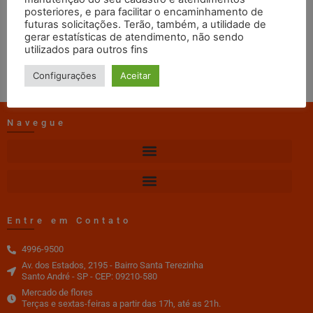
posteriores, e para facilitar o encaminhamento de
web master
09/03/2020
09:20
futuras solicitações. Terão, também, a utilidade de
gerar estatísticas de atendimento, não sendo
DOWNLOAD
utilizados para outros fins
Configurações
Aceitar
Navegue
Entre em Contato
4996-9500
Av. dos Estados, 2195 - Bairro Santa Terezinha
Santo André - SP - CEP: 09210-580
Mercado de flores
Terças e sextas-feiras a partir das 17h, até as 21h.