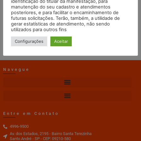
identificação do titular da manifestação, para
Junho
manutenção do seu cadastro e atendimentos
posteriores, e para facilitar o encaminhamento de
futuras solicitações. Terão, também, a utilidade de
web master
05/01/2022
09:42
gerar estatísticas de atendimento, não sendo
utilizados para outros fins
DOWNLOAD
Configurações
Aceitar
Navegue
Entre em Contato
4996-9500
Av. dos Estados, 2195 - Bairro Santa Terezinha
Santo André - SP - CEP: 09210-580