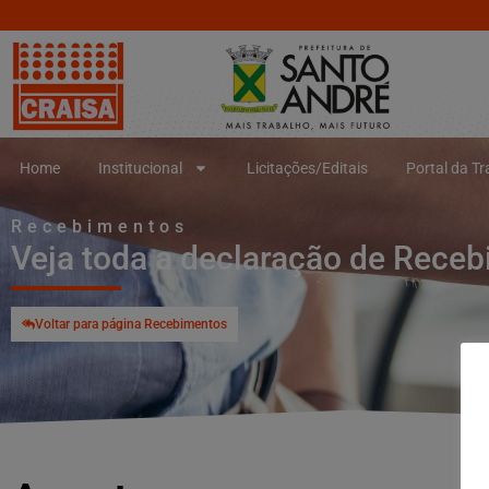
Home
Institucional
Licitações/Editais
Portal da T
Recebimentos
Veja toda a declaração de Rece
Voltar para página Recebimentos