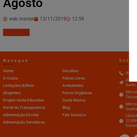
Agosto
web master
13/11/2019
12:59
DOWNLOAD
Navegue
Entre
Home
Sacolões
4996-
A Craisa
Feiras Livres
Av. do
Santo 
Licitações/Editais
Ambulantes
Mercad
Dirigentes
Feiras Orgânicas
Terças
Projeto Horta Educativa
Cesta Básica
Merca
Portal da Transparência
Blog
Quarta
Alimentação Escolar
Fale Conosco
CEASA 
22:00h
Alimentação Servidores
Domin