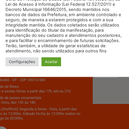
Lei de Acesso à Informação (Lei Federal 12.527/2011) e
Decreto Municipal 16646/2015, sendo mantidos nos
bancos de dados da Prefeitura, em ambiente controlado e
seguro, de maneira a estarem protegidos e com a sua
integridade mantida. Os dados coletados serão utilizados
para identificação do titular da manifestação, para
manutenção do seu cadastro e atendimentos posteriores,
e para facilitar o encaminhamento de futuras solicitações.
Terão, também, a utilidade de gerar estatísticas de
atendimento, não sendo utilizados para outros fins
 em Contato
Como Chega
Configurações
Aceitar
9500
s Estados, 2195 - Bairro Santa Terezinha
André - SP - CEP: 09210-580
o de flores
 e sextas-feiras a partir das 17h, até as 21h.
do de peixes ornamentais
-feira, das 13h às 18h.
(Hortifruti) Segunda à Sexta - feira, à partir das
s às 12:00hs. Sábado fecha às 12:00hs reabre no
go às 00:00hs.