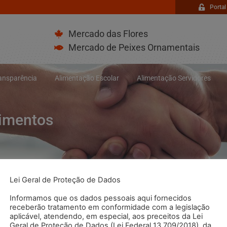
Portal
Mercado das Flores
Mercado de Peixes Ornamentais
ransparência
Alimentação Escolar
Alimentação Servidores
bimentos
Lei Geral de Proteção de Dados
Informamos que os dados pessoais aqui fornecidos
receberão tratamento em conformidade com a legislação
aplicável, atendendo, em especial, aos preceitos da Lei
Geral de Proteção de Dados (Lei Federal 13.709/2018), da