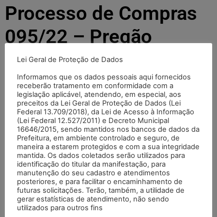
Processo de Compras
095/22 – Pregão
Presencial 013/22 –
Lei Geral de Proteção de Dados
FÓRMULAS INFANTIS
Informamos que os dados pessoais aqui fornecidos
receberão tratamento em conformidade com a
legislação aplicável, atendendo, em especial, aos
preceitos da Lei Geral de Proteção de Dados (Lei
web master
22/09/2022
15:55
Federal 13.709/2018), da Lei de Acesso à Informação
(Lei Federal 12.527/2011) e Decreto Municipal
16646/2015, sendo mantidos nos bancos de dados da
Preencha o formulário abaixo e clique em "VER
Prefeitura, em ambiente controlado e seguro, de
DOCUMENTO".
maneira a estarem protegidos e com a sua integridade
Você será direcionado para o documento específico.
mantida. Os dados coletados serão utilizados para
identificação do titular da manifestação, para
manutenção do seu cadastro e atendimentos
Seu nome (obrigatório)
posteriores, e para facilitar o encaminhamento de
futuras solicitações. Terão, também, a utilidade de
gerar estatísticas de atendimento, não sendo
utilizados para outros fins