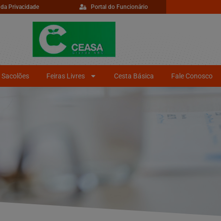
 da Privacidade
Portal do Funcionário
Sacolões
Feiras Livres
Cesta Básica
Fale Conosco