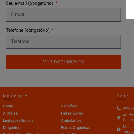
Seu e-mail (obrigatório)
Telefone (obrigatório)
VER DOCUMENTO
Navegue
Entre
Home
Sacolões
4996-
A Craisa
Feiras Livres
Av. do
Santo 
Licitações/Editais
Ambulantes
Mercad
Dirigentes
Feiras Orgânicas
Terças