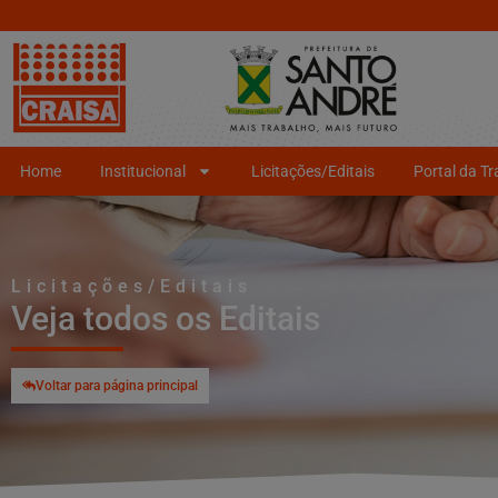
Home
Institucional
Licitações/Editais
Portal da T
Licitações/Editais
Veja todos os Editais
Voltar para página principal