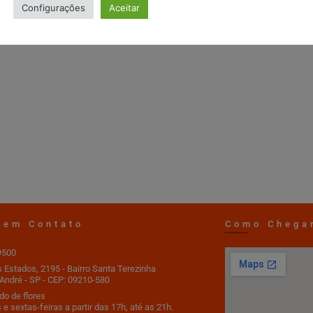
Configurações
Aceitar
 em Contato
Como Chega
9500
s Estados, 2195 - Bairro Santa Terezinha
André - SP - CEP: 09210-580
o de flores
 e sextas-feiras a partir das 17h, até as 21h.