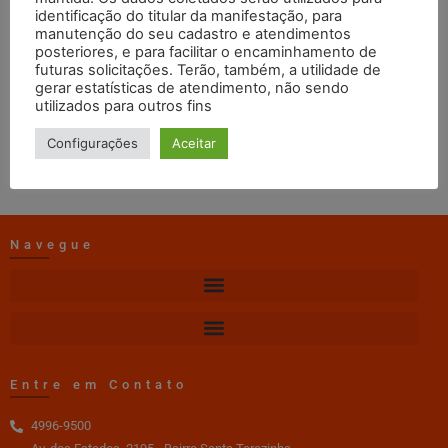
Novembro
identificação do titular da manifestação, para
manutenção do seu cadastro e atendimentos
posteriores, e para facilitar o encaminhamento de
futuras solicitações. Terão, também, a utilidade de
TI Craisa
08/05/2025
16:07
gerar estatísticas de atendimento, não sendo
utilizados para outros fins
DOWNLOAD
Configurações
Aceitar
Navegue
Entre em Contato
4996-9500