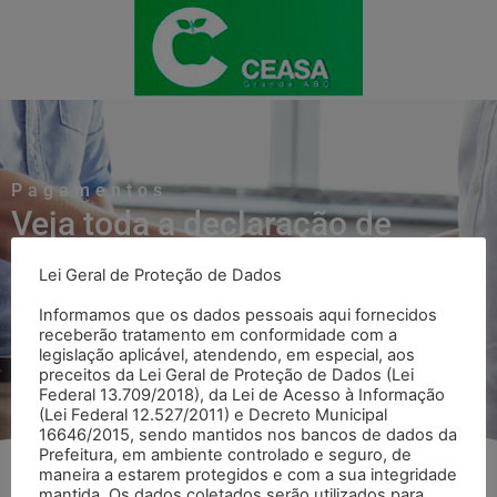
Pagamentos
Veja toda a declaração de
Pagamentos
Lei Geral de Proteção de Dados
Informamos que os dados pessoais aqui fornecidos
receberão tratamento em conformidade com a
Voltar para página Pagamentos
legislação aplicável, atendendo, em especial, aos
preceitos da Lei Geral de Proteção de Dados (Lei
Federal 13.709/2018), da Lei de Acesso à Informação
(Lei Federal 12.527/2011) e Decreto Municipal
16646/2015, sendo mantidos nos bancos de dados da
Prefeitura, em ambiente controlado e seguro, de
maneira a estarem protegidos e com a sua integridade
mantida. Os dados coletados serão utilizados para