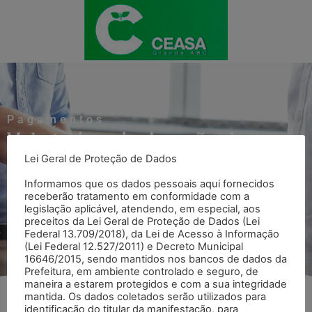
Pagamentos
Veja toda a declaração de
Lei Geral de Proteção de Dados
Pagamentos
Informamos que os dados pessoais aqui fornecidos
receberão tratamento em conformidade com a
legislação aplicável, atendendo, em especial, aos
Voltar para página Pagamentos
preceitos da Lei Geral de Proteção de Dados (Lei
Federal 13.709/2018), da Lei de Acesso à Informação
(Lei Federal 12.527/2011) e Decreto Municipal
16646/2015, sendo mantidos nos bancos de dados da
Prefeitura, em ambiente controlado e seguro, de
maneira a estarem protegidos e com a sua integridade
mantida. Os dados coletados serão utilizados para
identificação do titular da manifestação, para