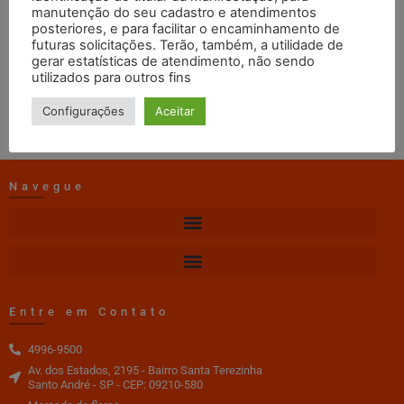
Novembro
manutenção do seu cadastro e atendimentos
posteriores, e para facilitar o encaminhamento de
futuras solicitações. Terão, também, a utilidade de
gerar estatísticas de atendimento, não sendo
web master
11/01/2021
11:21
utilizados para outros fins
DOWNLOAD
Configurações
Aceitar
Navegue
Entre em Contato
4996-9500
Av. dos Estados, 2195 - Bairro Santa Terezinha
Santo André - SP - CEP: 09210-580