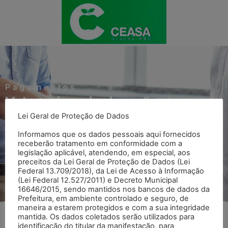
Pagamentos
Veja toda a declaração de
Lei Geral de Proteção de Dados
Pagamentos
Informamos que os dados pessoais aqui fornecidos
receberão tratamento em conformidade com a
legislação aplicável, atendendo, em especial, aos
Voltar para página Pagamentos
preceitos da Lei Geral de Proteção de Dados (Lei
Federal 13.709/2018), da Lei de Acesso à Informação
(Lei Federal 12.527/2011) e Decreto Municipal
16646/2015, sendo mantidos nos bancos de dados da
Prefeitura, em ambiente controlado e seguro, de
maneira a estarem protegidos e com a sua integridade
mantida. Os dados coletados serão utilizados para
identificação do titular da manifestação, para