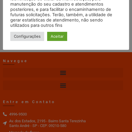
Maio
manutenção do seu cadastro e atendimentos
posteriores, e para facilitar o encaminhamento de
futuras solicitações. Terão, também, a utilidade de
gerar estatísticas de atendimento, não sendo
web master
13/11/2019
11:21
utilizados para outros fins
DOWNLOAD
Configurações
Aceitar
Navegue
Entre em Contato
4996-9500
Av. dos Estados, 2195 - Bairro Santa Terezinha
Santo André - SP - CEP: 09210-580