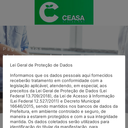
Pagamentos
Veja toda a declaração de
Lei Geral de Proteção de Dados
Pagamentos
Informamos que os dados pessoais aqui fornecidos
receberão tratamento em conformidade com a
legislação aplicável, atendendo, em especial, aos
Voltar para página Pagamentos
preceitos da Lei Geral de Proteção de Dados (Lei
Federal 13.709/2018), da Lei de Acesso à Informação
(Lei Federal 12.527/2011) e Decreto Municipal
16646/2015, sendo mantidos nos bancos de dados da
Prefeitura, em ambiente controlado e seguro, de
maneira a estarem protegidos e com a sua integridade
mantida. Os dados coletados serão utilizados para
identificação do titular da manifestação, para