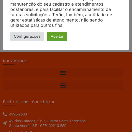
Fevereiro
manutenção do seu cadastro e atendimentos
posteriores, e para facilitar o encaminhamento de
futuras solicitações. Terão, também, a utilidade de
gerar estatísticas de atendimento, não sendo
web master
13/11/2019
11:21
utilizados para outros fins
DOWNLOAD
Configurações
Aceitar
Navegue
Entre em Contato
4996-9500
Av. dos Estados, 2195 - Bairro Santa Terezinha
Santo André - SP - CEP: 09210-580