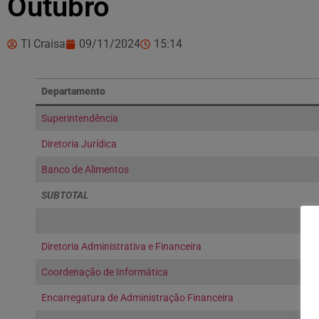
Outubro
TI Craisa
09/11/2024
15:14
Departamento
Superintendência
Diretoria Jurídica
Banco de Alimentos
SUBTOTAL
Diretoria Administrativa e Financeira
Coordenação de Informática
Encarregatura de Administração Financeira