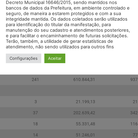
4
24.993,74
41
Decreto Municipal 16646/2015, sendo mantidos nos
bancos de dados da Prefeitura, em ambiente controlado e
19
59.980,13
145
seguro, de maneira a estarem protegidos e com a sua
integridade mantida. Os dados coletados serão utilizados
9
34.244,25
82
para identificação do titular da manifestação, para
manutenção do seu cadastro e atendimentos posteriores,
52
189.342,57
421
e para facilitar o encaminhamento de futuras solicitações.
Terão, também, a utilidade de gerar estatísticas de
atendimento, não sendo utilizados para outros fins
183
457.510,78
687
Configurações
Aceitar
58
153.333,53
249
241
610.844,31
937
3
21.199,13
21
37
202.639,42
342
18
55.331,48
116
14
51.246,01
77