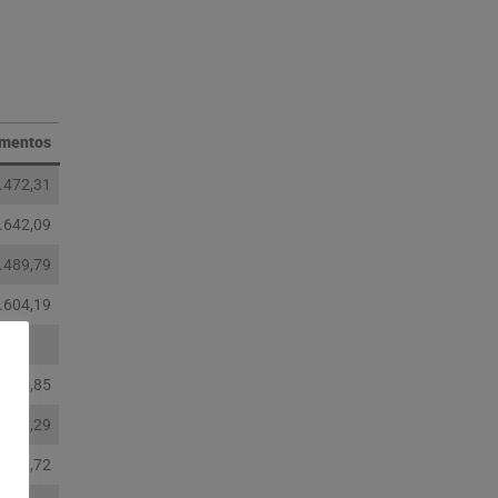
imentos
.472,31
.642,09
.489,79
.604,19
.326,85
.470,29
.433,72