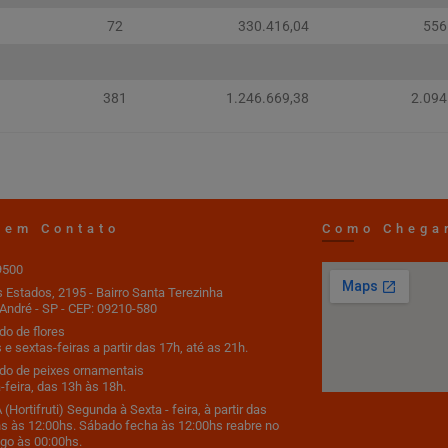
72
330.416,04
556
381
1.246.669,38
2.094
 em Contato
Como Chega
9500
s Estados, 2195 - Bairro Santa Terezinha
André - SP - CEP: 09210-580
o de flores
 e sextas-feiras a partir das 17h, até as 21h.
do de peixes ornamentais
-feira, das 13h às 18h.
(Hortifruti) Segunda à Sexta - feira, à partir das
s às 12:00hs. Sábado fecha às 12:00hs reabre no
go às 00:00hs.