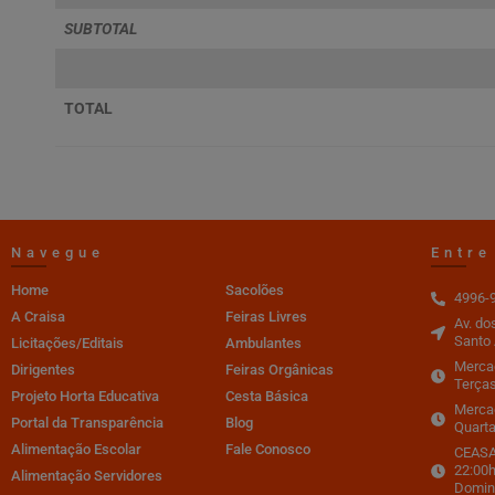
SUBTOTAL
TOTAL
Navegue
Entre
Home
Sacolões
4996-
A Craisa
Feiras Livres
Av. do
Santo 
Licitações/Editais
Ambulantes
Mercad
Dirigentes
Feiras Orgânicas
Terças
Projeto Horta Educativa
Cesta Básica
Merca
Portal da Transparência
Blog
Quarta
Alimentação Escolar
Fale Conosco
CEASA 
22:00h
Alimentação Servidores
Domin