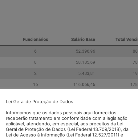
Funcionários
Salário Base
Total Venc
6
52.396,96
80
8
58.185,69
78
2
5.483,81
19
16
116.066,46
178
Lei Geral de Proteção de Dados
6
21.258,84
58
Informamos que os dados pessoais aqui fornecidos
11
37.383,60
66
receberão tratamento em conformidade com a legislação
aplicável, atendendo, em especial, aos preceitos da Lei
3
11.482,01
26
Geral de Proteção de Dados (Lei Federal 13.709/2018), da
Lei de Acesso à Informação (Lei Federal 12.527/2011) e