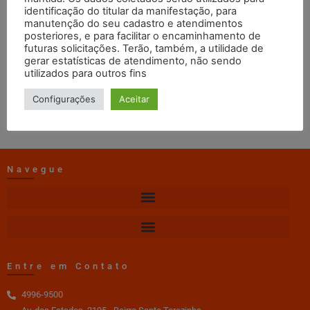
Outubro
identificação do titular da manifestação, para
manutenção do seu cadastro e atendimentos
posteriores, e para facilitar o encaminhamento de
futuras solicitações. Terão, também, a utilidade de
web master
26/12/2022
15:15
gerar estatísticas de atendimento, não sendo
utilizados para outros fins
DOWNLOAD
Configurações
Aceitar
Navegue
Entre em Contato
4996-9500