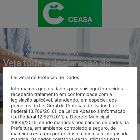
Orçamento Realizado
Veja toda a declaração do
Orçamento Realizado
Lei Geral de Proteção de Dados
Informamos que os dados pessoais aqui fornecidos
receberão tratamento em conformidade com a
Voltar para página Orçamento Realizado
legislação aplicável, atendendo, em especial, aos
preceitos da Lei Geral de Proteção de Dados (Lei
Federal 13.709/2018), da Lei de Acesso à Informação
(Lei Federal 12.527/2011) e Decreto Municipal
16646/2015, sendo mantidos nos bancos de dados da
Prefeitura, em ambiente controlado e seguro, de
maneira a estarem protegidos e com a sua integridade
mantida. Os dados coletados serão utilizados para