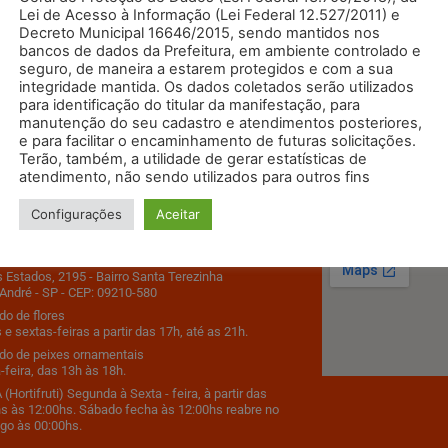
Lei de Acesso à Informação (Lei Federal 12.527/2011) e
Decreto Municipal 16646/2015, sendo mantidos nos
bancos de dados da Prefeitura, em ambiente controlado e
seguro, de maneira a estarem protegidos e com a sua
integridade mantida. Os dados coletados serão utilizados
para identificação do titular da manifestação, para
manutenção do seu cadastro e atendimentos posteriores,
e para facilitar o encaminhamento de futuras solicitações.
Terão, também, a utilidade de gerar estatísticas de
atendimento, não sendo utilizados para outros fins
 em Contato
Como Chega
Configurações
Aceitar
9500
s Estados, 2195 - Bairro Santa Terezinha
André - SP - CEP: 09210-580
o de flores
 e sextas-feiras a partir das 17h, até as 21h.
do de peixes ornamentais
-feira, das 13h às 18h.
(Hortifruti) Segunda à Sexta - feira, à partir das
s às 12:00hs. Sábado fecha às 12:00hs reabre no
go às 00:00hs.