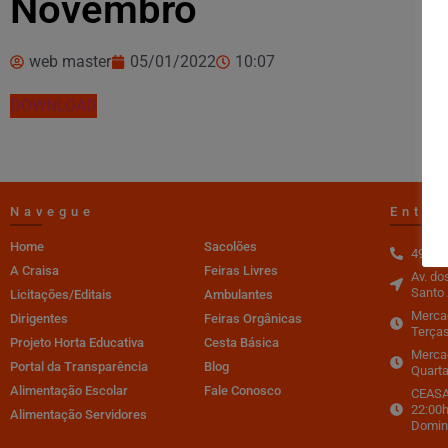
Novembro
web master
05/01/2022
10:07
DOWNLOAD
Navegue
Entre
Home
Sacolões
4996-
A Craisa
Feiras Livres
Av. do
Santo 
Licitações/Editais
Ambulantes
Mercad
Dirigentes
Feiras Orgânicas
Terças
Projeto Horta Educativa
Cesta Básica
Merca
Portal da Transparência
Blog
Quarta
Alimentação Escolar
Fale Conosco
CEASA 
22:00h
Alimentação Servidores
Domin