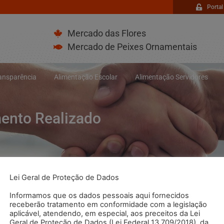
Portal
Mercado das Flores
Mercado de Peixes Ornamentais
ransparência
Alimentação Escolar
Alimentação Servidores
mento Realizado
Lei Geral de Proteção de Dados
Informamos que os dados pessoais aqui fornecidos
receberão tratamento em conformidade com a legislação
aplicável, atendendo, em especial, aos preceitos da Lei
Geral de Proteção de Dados (Lei Federal 13.709/2018), da