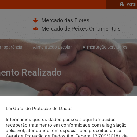
Portal
Mercado das Flores
Mercado de Peixes Ornamentais
ransparência
Alimentação Escolar
Alimentação Servidores
mento Realizado
Lei Geral de Proteção de Dados
Informamos que os dados pessoais aqui fornecidos
receberão tratamento em conformidade com a legislação
aplicável, atendendo, em especial, aos preceitos da Lei
Geral de Proteção de Dados (Lei Federal 13.709/2018), da