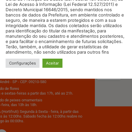
Lei de Acesso à Informação (Lei Federal 12.527/2011) e
Decreto Municipal 16646/2015, sendo mantidos nos
bancos de dados da Prefeitura, em ambiente controlado e
seguro, de maneira a estarem protegidos e com a sua
integridade mantida. Os dados coletados serão utilizados
para identificação do titular da manifestação, para
manutenção do seu cadastro e atendimentos posteriores,
e para facilitar o encaminhamento de futuras solicitações.
Terão, também, a utilidade de gerar estatísticas de
atendimento, não sendo utilizados para outros fins
 em Contato
Como Chega
Configurações
Aceitar
9500
s Estados, 2195 - Bairro Santa Terezinha
André - SP - CEP: 09210-580
o de flores
 e sextas-feiras a partir das 17h, até as 21h.
do de peixes ornamentais
-feira, das 13h às 18h.
(Hortifruti) Segunda à Sexta - feira, à partir das
s às 12:00hs. Sábado fecha às 12:00hs reabre no
go às 00:00hs.