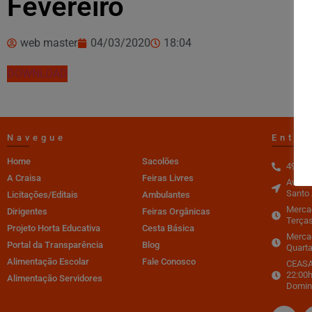
Fevereiro
web master
04/03/2020
18:04
DOWNLOAD
Navegue
Entre
Home
Sacolões
4996-
A Craisa
Feiras Livres
Av. do
Santo 
Licitações/Editais
Ambulantes
Mercad
Dirigentes
Feiras Orgânicas
Terças
Projeto Horta Educativa
Cesta Básica
Merca
Portal da Transparência
Blog
Quarta
Alimentação Escolar
Fale Conosco
CEASA 
22:00h
Alimentação Servidores
Domin