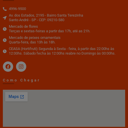
4996-9500
Av. dos Estados, 2195 - Bairro Santa Terezinha
Santo André - SP - CEP: 09210-580
Mercado de flores
Terças e sextas-feiras a partir das 17h, até as 21h.
Mercado de peixes ornamentais
Quarta-feira, das 13h às 18h.
CEASA (Hortifruti) Segunda à Sexta - feira, à partir das 22:00hs às
12:00hs. Sábado fecha às 12:00hs reabre no Domingo às 00:00hs.
Como Chegar