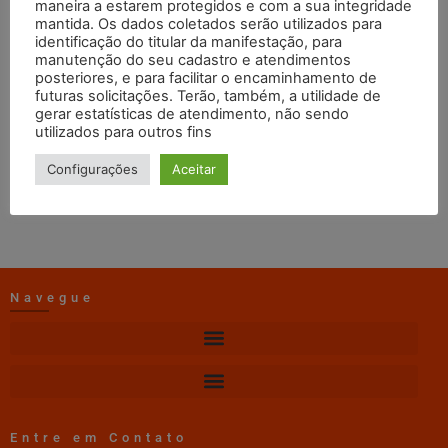
Outubro
maneira a estarem protegidos e com a sua integridade
mantida. Os dados coletados serão utilizados para
identificação do titular da manifestação, para
manutenção do seu cadastro e atendimentos
TI Craisa
08/05/2025
15:46
posteriores, e para facilitar o encaminhamento de
futuras solicitações. Terão, também, a utilidade de
gerar estatísticas de atendimento, não sendo
DOWNLOAD
utilizados para outros fins
Configurações
Aceitar
Navegue
Entre em Contato